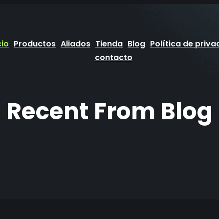
cio
Productos
Aliados
Tienda
Blog
Política de priva
contacto
Recent From Blog