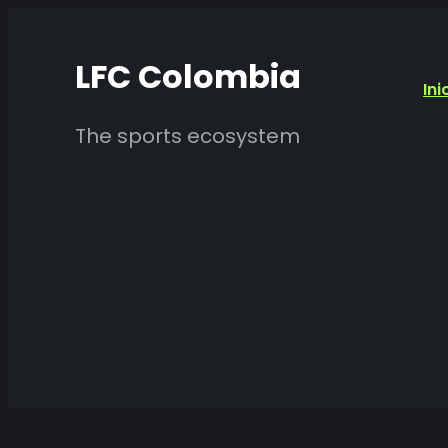
Saltar
al
LFC Colombia
Ini
contenido
The sports ecosystem