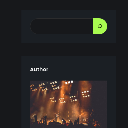
B
U
S
C
A
R
Author