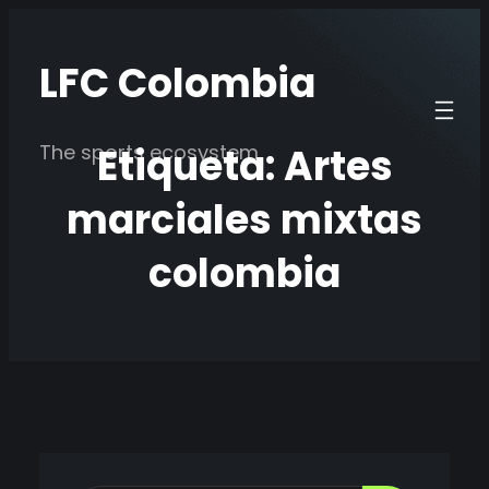
Saltar
al
LFC Colombia
contenido
Etiqueta:
Artes
The sports ecosystem
marciales mixtas
colombia